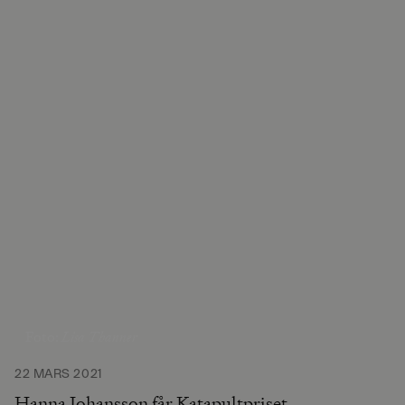
Lisa Thanner
Foto:
22 MARS 2021
Hanna Johansson får Katapultpriset