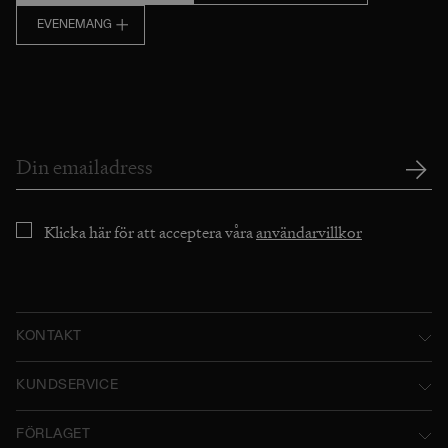
EVENEMANG
Klicka här för att acceptera våra
användarvillkor
KONTAKT
Norstedts Förlagsgrupp AB
KUNDSERVICE
P.O. Box 2052
Kontakta oss
FÖRLAGET
SE-103 12 Stockholm, Sweden