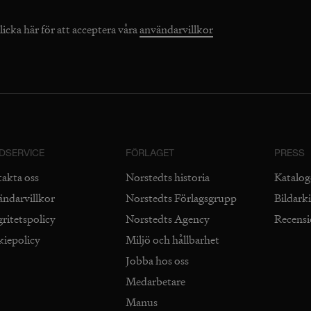
licka här för att acceptera våra
användarvillkor
DSERVICE
FÖRLAGET
PRESS
takta oss
Norstedts historia
Katalog
ändarvillkor
Norstedts Förlagsgrupp
Bildark
gritetspolicy
Norstedts Agency
Recens
kiepolicy
Miljö och hållbarhet
Jobba hos oss
Medarbetare
Manus