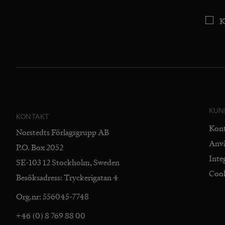
K
KUN
KONTAKT
Kon
Norstedts Förlagsgrupp AB
Anv
P.O. Box 2052
Inte
SE-103 12 Stockholm, Sweden
Coo
Besöksadress: Tryckerigatan 4
Org.nr: 556045-7748
+46 (0) 8 769 88 00