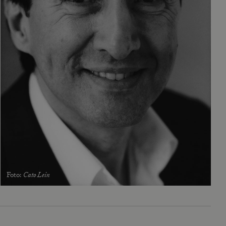
Foto
:
Cato Lein