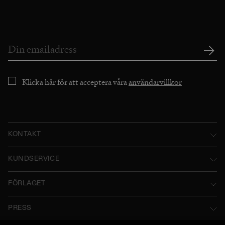
Klicka här för att acceptera våra
användarvillkor
KONTAKT
Norstedts Förlagsgrupp AB
KUNDSERVICE
P.O. Box 2052
Kontakta oss
FÖRLAGET
SE-103 12 Stockholm, Sweden
Användarvillkor
Norstedts historia
Besöksadress: Tryckerigatan 4
PRESS
Integritetspolicy
Norstedts Förlagsgrupp