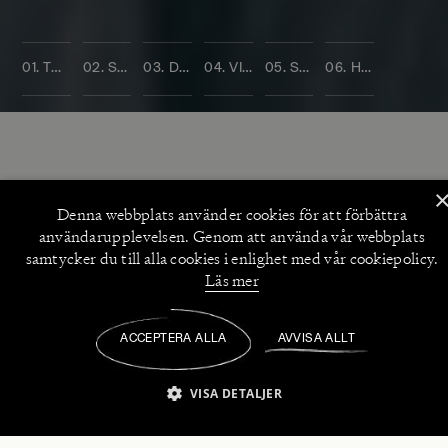
01. TONE SCHUNNESSON
02. SOMMARENS BÖCKER
03. DENISE RUDBERG
04. VICTORIA BERGSMAN
05. SONJA ÅKESSON
06. HÖSTKATALOGEN
Denna webbplats använder
cookies
för att förbättra
POPULÄRA KATEGORIER
användarupplevelsen. Genom att använda vår webbplats
Skönlitteratur
/
Spänning
/
samtycker du till alla cookies i enlighet med vår cookiepolicy.
Läs mer
Lyrik
/
Essä
/
ACCEPTERA ALLA
AVVISA ALLT
Memoarer & biografier
/
Mat
/
Historia & kultur
/
VISA DETALJER
STRIKT NÖDVÄNDIGT
PRESTANDA