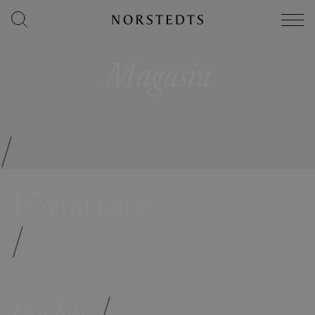
Magasin
/
Författare
/
Böcker
/