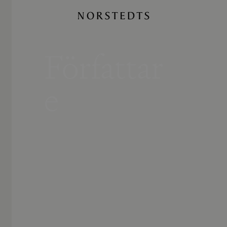
Författar
e