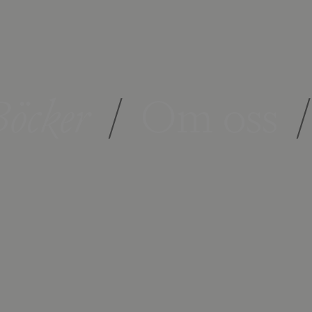
öcker
/
Om oss
/