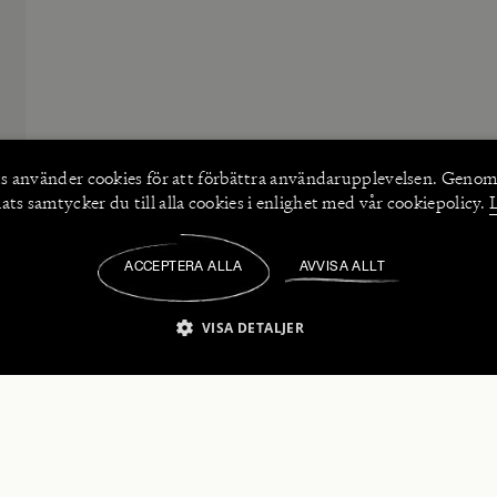
s använder
cookies
för att förbättra användarupplevelsen. Genom
ts samtycker du till alla cookies i enlighet med vår cookiepolicy.
ACCEPTERA ALLA
AVVISA ALLT
/
VISA DETALJER
IKT NÖDVÄNDIGT
PRESTANDA
INRIKTNING
FU
numerera på våra nyhetsbrev!
Strikt nödvändigt
Prestanda
Inriktning
Funktioner