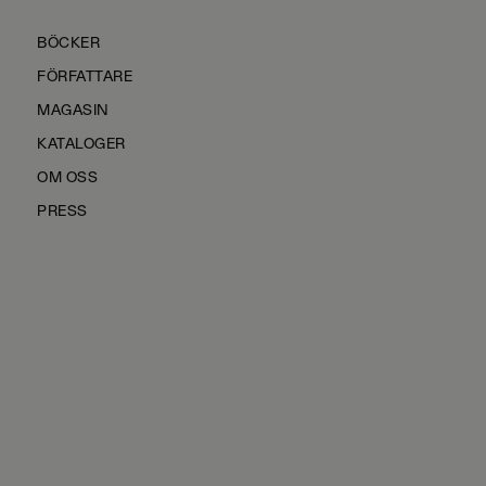
BÖCKER
FÖRFATTARE
MAGASIN
KATALOGER
OM OSS
PRESS
KONTAKTA OSS
HÅLLBARHET
MANUS