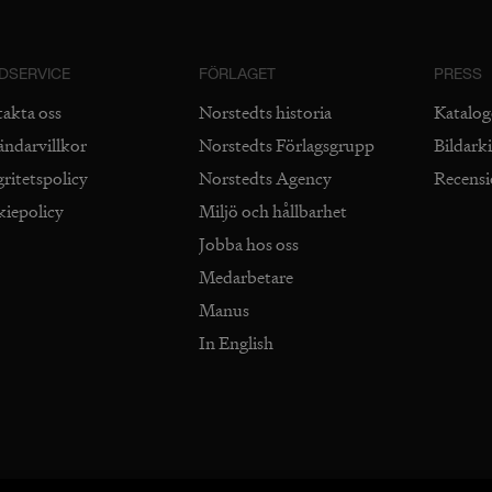
DSERVICE
FÖRLAGET
PRESS
takta oss
Norstedts historia
Katalog
ändarvillkor
Norstedts Förlagsgrupp
Bildark
gritetspolicy
Norstedts Agency
Recens
kiepolicy
Miljö och hållbarhet
Jobba hos oss
Medarbetare
Manus
In English