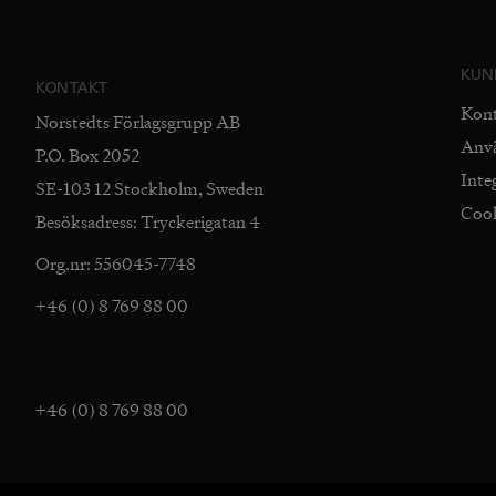
KUN
KONTAKT
Kon
Norstedts Förlagsgrupp AB
Anv
P.O. Box 2052
Inte
SE-103 12 Stockholm, Sweden
Coo
Besöksadress: Tryckerigatan 4
Org.nr: 556045-7748
+46 (0) 8 769 88 00
+46 (0) 8 769 88 00