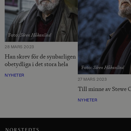
Sören Håkanlind
Foto:
28 MARS 2023
Han skrev för de synbarligen
obetydliga i det stora hela
Sören Håkanlind
Foto:
NYHETER
27 MARS 2023
Till minne av Stewe 
NYHETER