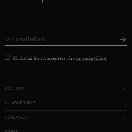
Klicka här för att acceptera våra
användarvillkor
KONTAKT
Norstedts Förlagsgrupp AB
KUNDSERVICE
P.O. Box 2052
Kontakta oss
FÖRLAGET
SE-103 12 Stockholm, Sweden
Användarvillkor
Norstedts historia