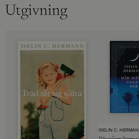
Utgivning
ISELIN C. HERMA
Där månen ligger n