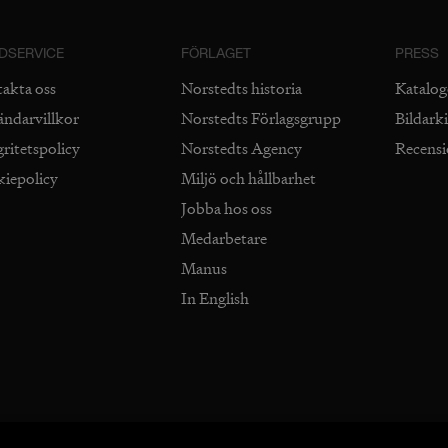
DSERVICE
FÖRLAGET
PRESS
takta oss
Norstedts historia
Katalog
ändarvillkor
Norstedts Förlagsgrupp
Bildark
gritetspolicy
Norstedts Agency
Recens
kiepolicy
Miljö och hållbarhet
Jobba hos oss
Medarbetare
Manus
In English