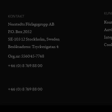
KUN
KONTAKT
Kon
Norstedts Förlagsgrupp AB
Anv
P.O. Box 2052
Inte
SE-103 12 Stockholm, Sweden
Coo
Besöksadress: Tryckerigatan 4
Org.nr: 556045-7748
+46 (0) 8 769 88 00
+46 (0) 8 769 88 00