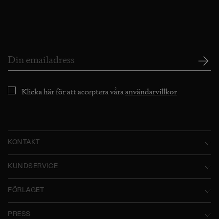
Klicka här för att acceptera våra
användarvillkor
KONTAKT
Norstedts Förlagsgrupp AB
KUNDSERVICE
P.O. Box 2052
Kontakta oss
FÖRLAGET
SE-103 12 Stockholm, Sweden
Användarvillkor
Norstedts historia
Besöksadress: Tryckerigatan 4
PRESS