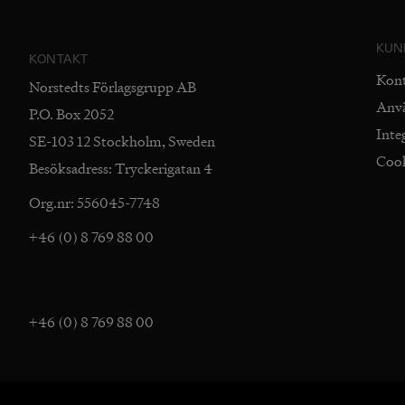
KUN
KONTAKT
Kon
Norstedts Förlagsgrupp AB
Anv
P.O. Box 2052
Inte
SE-103 12 Stockholm, Sweden
Coo
Besöksadress: Tryckerigatan 4
Org.nr: 556045-7748
+46 (0) 8 769 88 00
+46 (0) 8 769 88 00