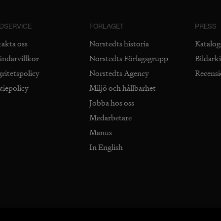
DSERVICE
FÖRLAGET
PRESS
takta oss
Norstedts historia
Katalog
ändarvillkor
Norstedts Förlagsgrupp
Bildark
gritetspolicy
Norstedts Agency
Recens
kiepolicy
Miljö och hållbarhet
Jobba hos oss
Medarbetare
Manus
In English