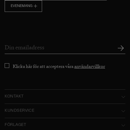
EVENEMANG
Klicka här för att acceptera våra
användarvillkor
KONTAKT
Norstedts Förlagsgrupp AB
KUNDSERVICE
P.O. Box 2052
Kontakta oss
FÖRLAGET
SE-103 12 Stockholm, Sweden