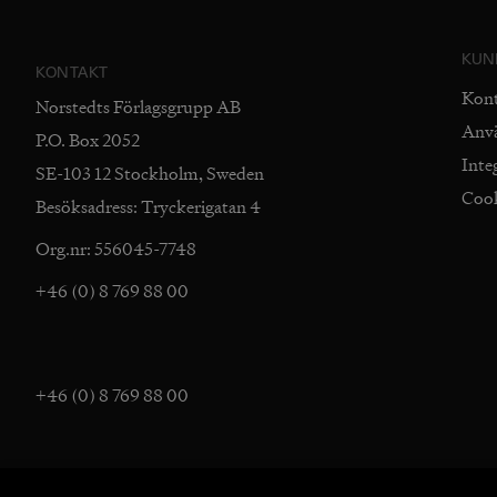
KUN
KONTAKT
Kon
Norstedts Förlagsgrupp AB
Anv
P.O. Box 2052
Inte
SE-103 12 Stockholm, Sweden
Coo
Besöksadress: Tryckerigatan 4
Org.nr: 556045-7748
+46 (0) 8 769 88 00
+46 (0) 8 769 88 00