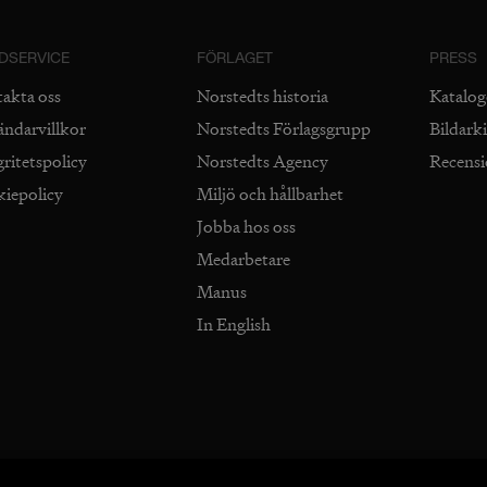
DSERVICE
FÖRLAGET
PRESS
takta oss
Norstedts historia
Katalog
ändarvillkor
Norstedts Förlagsgrupp
Bildark
gritetspolicy
Norstedts Agency
Recens
kiepolicy
Miljö och hållbarhet
Jobba hos oss
Medarbetare
Manus
In English