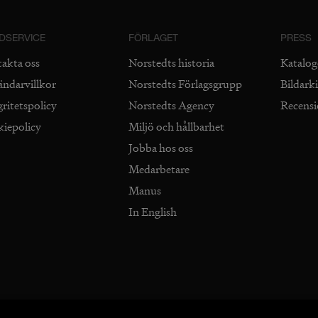
DSERVICE
FÖRLAGET
PRESS
takta oss
Norstedts historia
Katalog
ändarvillkor
Norstedts Förlagsgrupp
Bildark
gritetspolicy
Norstedts Agency
Recens
kiepolicy
Miljö och hållbarhet
Jobba hos oss
Medarbetare
Manus
In English