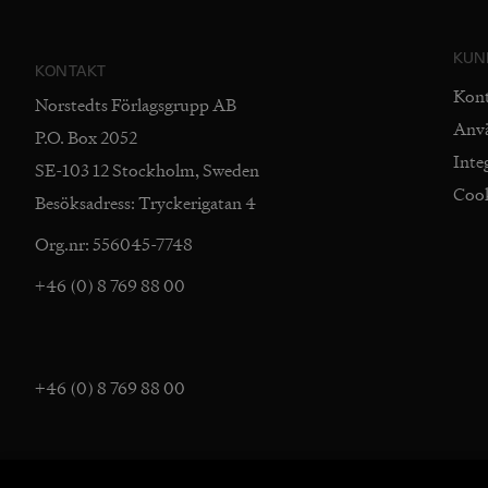
KUN
KONTAKT
Kon
Norstedts Förlagsgrupp AB
Anv
P.O. Box 2052
Inte
SE-103 12 Stockholm, Sweden
Coo
Besöksadress: Tryckerigatan 4
Org.nr: 556045-7748
+46 (0) 8 769 88 00
+46 (0) 8 769 88 00