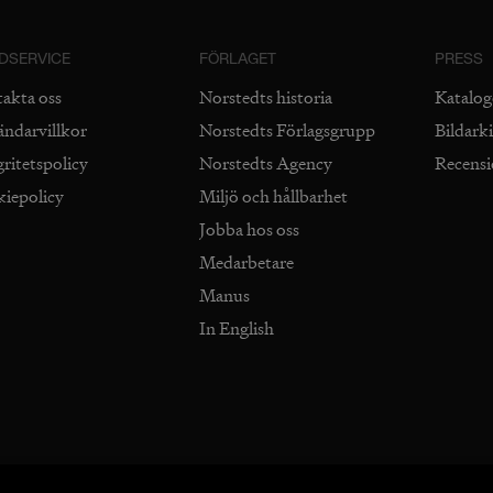
DSERVICE
FÖRLAGET
PRESS
takta oss
Norstedts historia
Katalog
ändarvillkor
Norstedts Förlagsgrupp
Bildark
gritetspolicy
Norstedts Agency
Recens
kiepolicy
Miljö och hållbarhet
Jobba hos oss
Medarbetare
Manus
In English