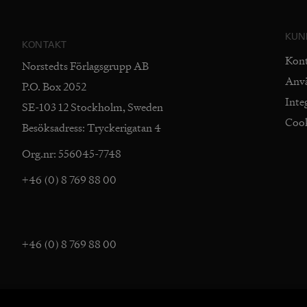
KUN
KONTAKT
Kon
Norstedts Förlagsgrupp AB
Anv
P.O. Box 2052
Inte
SE-103 12 Stockholm, Sweden
Coo
Besöksadress: Tryckerigatan 4
Org.nr: 556045-7748
+46 (0) 8 769 88 00
+46 (0) 8 769 88 00