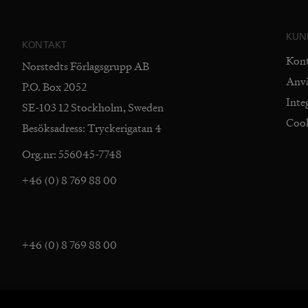
KUN
KONTAKT
Kon
Norstedts Förlagsgrupp AB
Anv
P.O. Box 2052
Inte
SE-103 12 Stockholm, Sweden
Coo
Besöksadress: Tryckerigatan 4
Org.nr: 556045-7748
+46 (0) 8 769 88 00
+46 (0) 8 769 88 00