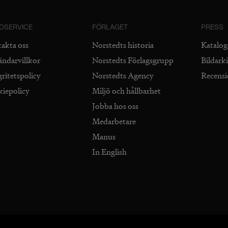
DSERVICE
FÖRLAGET
PRESS
takta oss
Norstedts historia
Katalog
ändarvillkor
Norstedts Förlagsgrupp
Bildark
gritetspolicy
Norstedts Agency
Recens
kiepolicy
Miljö och hållbarhet
Jobba hos oss
Medarbetare
Manus
In English