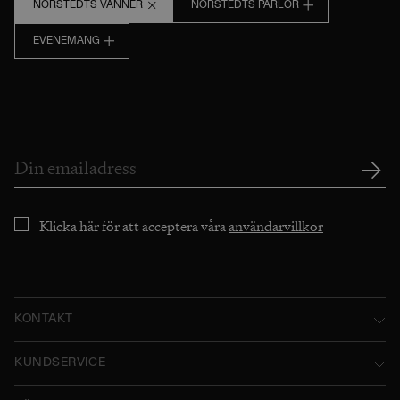
NORSTEDTS VÄNNER
NORSTEDTS PÄRLOR
EVENEMANG
Klicka här för att acceptera våra
användarvillkor
KONTAKT
Norstedts Förlagsgrupp AB
KUNDSERVICE
P.O. Box 2052
Kontakta oss