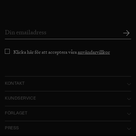
Klicka här för att acceptera våra
användarvillkor
KONTAKT
Norstedts Förlagsgrupp AB
KUNDSERVICE
P.O. Box 2052
Kontakta oss
FÖRLAGET
SE-103 12 Stockholm, Sweden
Användarvillkor
Norstedts historia
Besöksadress: Tryckerigatan 4
PRESS
Integritetspolicy
Norstedts Förlagsgrupp