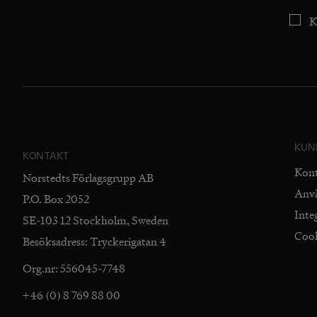
K
KUN
KONTAKT
Kon
Norstedts Förlagsgrupp AB
Anv
P.O. Box 2052
Inte
SE-103 12 Stockholm, Sweden
Coo
Besöksadress: Tryckerigatan 4
Org.nr: 556045-7748
+46 (0) 8 769 88 00