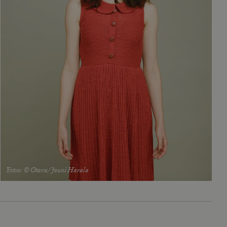
Foto
:
© Otava/Jouni Harala