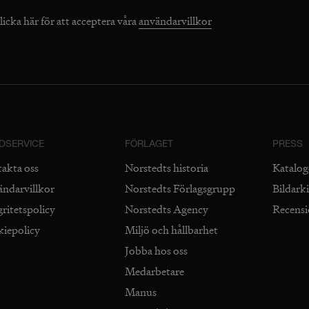
licka här för att acceptera våra
användarvillkor
DSERVICE
FÖRLAGET
PRESS
takta oss
Norstedts historia
Katalog
ändarvillkor
Norstedts Förlagsgrupp
Bildark
gritetspolicy
Norstedts Agency
Recens
kiepolicy
Miljö och hållbarhet
Jobba hos oss
Medarbetare
Manus