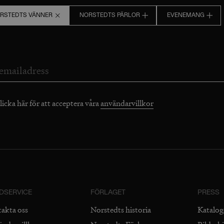
RSTEDTS VÄNNER
NORSTEDTS PÄRLOR
EVENEMANG
licka här för att acceptera våra
användarvillkor
DSERVICE
FÖRLAGET
PRESS
takta oss
Norstedts historia
Katalog