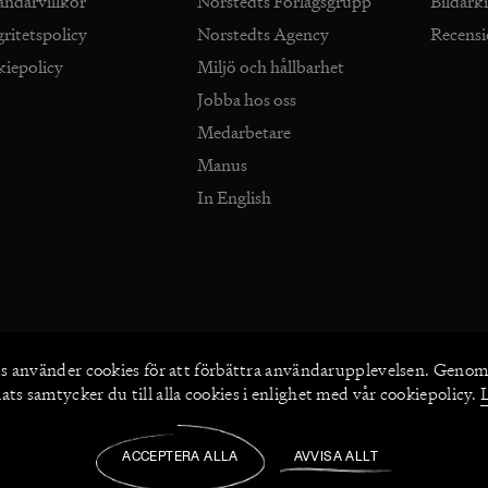
ändarvillkor
Norstedts Förlagsgrupp
Bildark
gritetspolicy
Norstedts Agency
Recens
kiepolicy
Miljö och hållbarhet
Jobba hos oss
Medarbetare
Manus
In English
s använder
cookies
för att förbättra användarupplevelsen. Genom
ts samtycker du till alla cookies i enlighet med vår cookiepolicy.
2026
©
Norstedts
ACCEPTERA ALLA
AVVISA ALLT