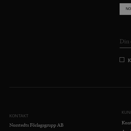
NO
K
KUN
KONTAKT
Kon
Norstedts Förlagsgrupp AB