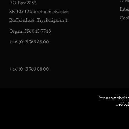
Anv
P.O. Box 2052
Inte
SE-103 12 Stockholm, Sweden
Coo
Besöksadress: Tryckerigatan 4
Org.nr: 556045-7748
+46 (0) 8 769 88 00
+46 (0) 8 769 88 00
Denna webbplat
webbpla
UTFORSKA NORSTEDTS