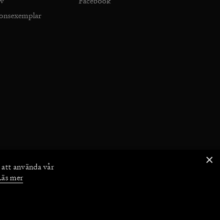
iv
Facebook
ionsexemplar
×
 att använda vår
Läs mer