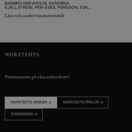
BARBRO GREVHOLM, KATARINA
KJELLSTRÖM, PER-ESKIL PERSSON, EVA
NORÉN, EVA RIESBECK, ELISABETH
Lära och undervisa matematik
PERSSON, LARS-ERIK PERSSON, JOHAN
HÄGGSTRÖM, GUNILLA OLOFSSON,
CAMILLA BJÖRKLUND, STEFAN LOFWALL,
EVA TAFLIN
Prenumerera på våra nyhetsbrev!
NORSTEDTS VÄNNER
NORSTEDTS PÄRLOR
EVENEMANG