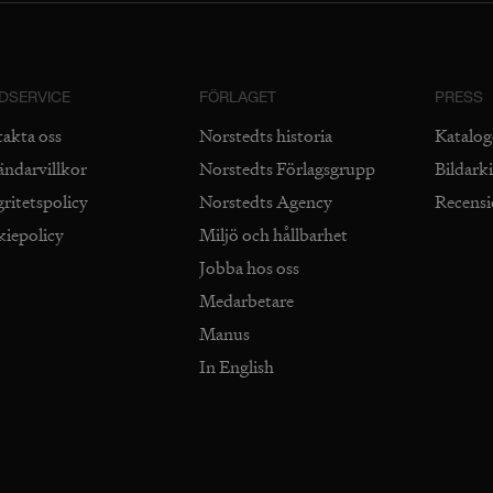
DSERVICE
FÖRLAGET
PRESS
takta oss
Norstedts historia
Katalog
ändarvillkor
Norstedts Förlagsgrupp
Bildark
gritetspolicy
Norstedts Agency
Recens
kiepolicy
Miljö och hållbarhet
Jobba hos oss
Medarbetare
Manus
In English