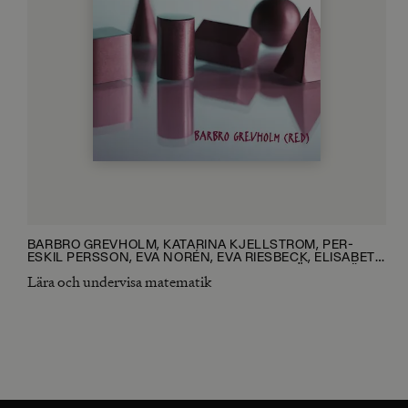
BARBRO GREVHOLM, KATARINA KJELLSTRÖM, PER-
ESKIL PERSSON, EVA NORÉN, EVA RIESBECK, ELISABETH
PERSSON, LARS-ERIK PERSSON, JOHAN HÄGGSTRÖM,
Lära och undervisa matematik
GUNILLA OLOFSSON, CAMILLA BJÖRKLUND, STEFAN
LOFWALL, EVA TAFLIN