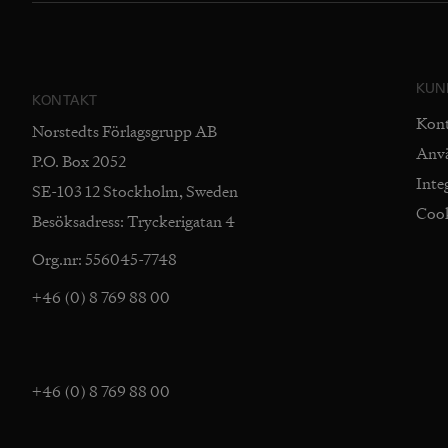
KUN
KONTAKT
Kon
Norstedts Förlagsgrupp AB
Anv
P.O. Box 2052
Inte
SE-103 12 Stockholm, Sweden
Coo
Besöksadress: Tryckerigatan 4
Org.nr: 556045-7748
+46 (0) 8 769 88 00
+46 (0) 8 769 88 00