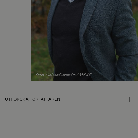
Foto
:
Malena Carlström / MRS C
UTFORSKA FÖRFATTAREN