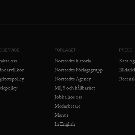
DSERVICE
FÖRLAGET
PRESS
takta oss
Norstedts historia
Katalog
ändarvillkor
Norstedts Förlagsgrupp
Bildark
gritetspolicy
Norstedts Agency
Recens
kiepolicy
Miljö och hållbarhet
Jobba hos oss
Medarbetare
Manus
In English