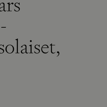
ars
-
olaiset,