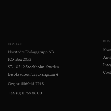
KUN
KONTAKT
Kon
Norstedts Förlagsgrupp AB
Anv
P.O. Box 2052
Inte
SE-103 12 Stockholm, Sweden
Coo
Besöksadress: Tryckerigatan 4
Org.nr: 556045-7748
+46 (0) 8 769 88 00