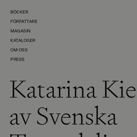
BÖCKER
FÖRFATTARE
MAGASIN
KATALOGER
OM OSS
PRESS
Katarina Kier
KONTAKTA OSS
HÅLLBARHET
MANUS
av Svenska