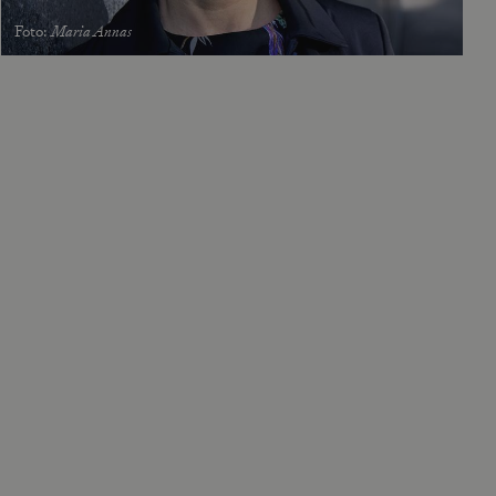
Foto
:
Maria Annas