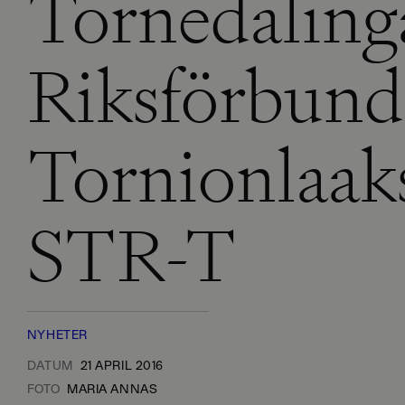
Tornedaling
Riksförbund
Tornionlaaks
STR-T
NYHETER
DATUM
21 APRIL 2016
FOTO
MARIA ANNAS