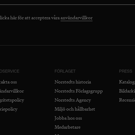
licka här för att acceptera våra
användarvillkor
DSERVICE
FÖRLAGET
PRESS
takta oss
Norstedts historia
Katalog
ändarvillkor
Norstedts Förlagsgrupp
Bildark
gritetspolicy
Norstedts Agency
Recens
kiepolicy
Miljö och hållbarhet
Jobba hos oss
Medarbetare