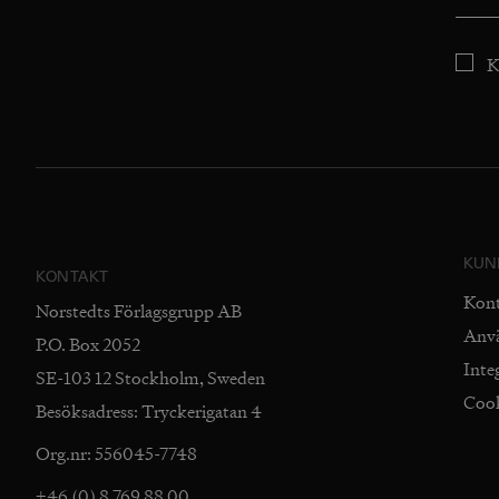
K
KUN
KONTAKT
Kon
Norstedts Förlagsgrupp AB
Anv
P.O. Box 2052
Inte
SE-103 12 Stockholm, Sweden
Coo
Besöksadress: Tryckerigatan 4
Org.nr: 556045-7748
+46 (0) 8 769 88 00