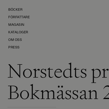
BÖCKER
FÖRFATTARE
MAGASIN
KATALOGER
OM OSS
PRESS
Norstedts p
KONTAKTA OSS
HÅLLBARHET
MANUS
Bokmässan 