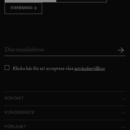
EVENEMANG
Klicka här för att acceptera våra
användarvillkor
KONTAKT
Norstedts Förlagsgrupp AB
KUNDSERVICE
P.O. Box 2052
Kontakta oss
FÖRLAGET