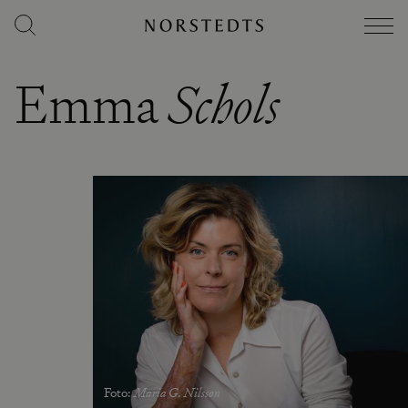
Emma
Schols
Foto
:
Maria G. Nilsson