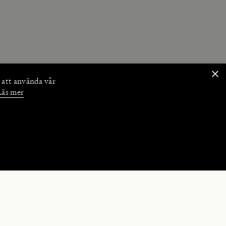
×
 att använda vår
Läs mer
NKTIONER