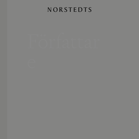
Författar
e