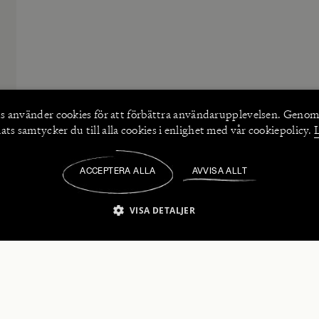
s använder
cookies
för att förbättra användarupplevelsen. Genom
ts samtycker du till alla cookies i enlighet med vår cookiepolicy.
ACCEPTERA ALLA
AVVISA ALLT
/
VISA DETALJER
IKT NÖDVÄNDIGT
PRESTANDA
INRIKTNING
FU
numerera på våra nyhetsbrev!
Strikt nödvändigt
Prestanda
Inriktning
Funktioner