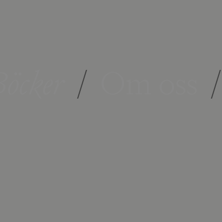
öcker
/
Om oss
/