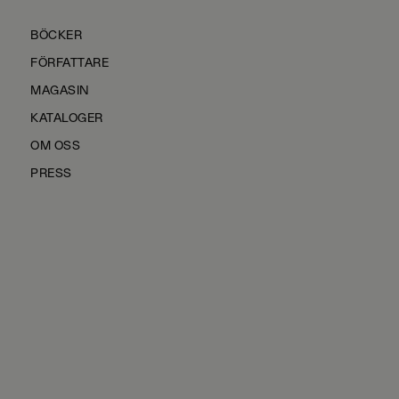
BÖCKER
FÖRFATTARE
MAGASIN
KATALOGER
OM OSS
PRESS
KONTAKTA OSS
HÅLLBARHET
MANUS