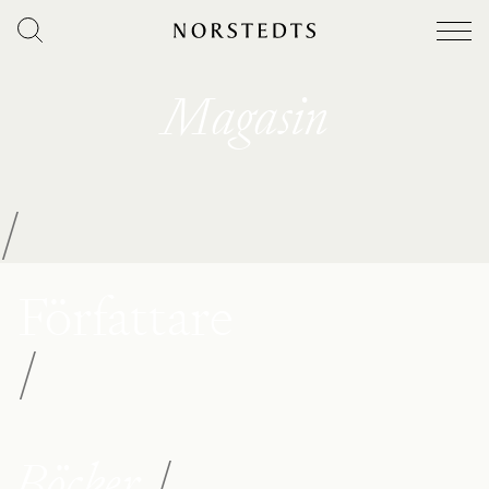
Magasin
/
Författare
/
Böcker
/