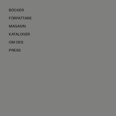
BÖCKER
FÖRFATTARE
MAGASIN
KATALOGER
OM OSS
PRESS
KONTAKTA OSS
HÅLLBARHET
MANUS