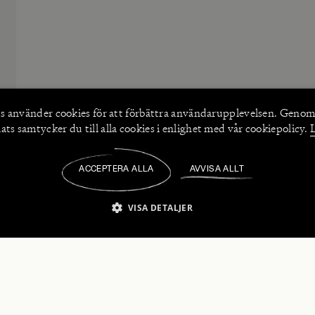
s använder
cookies
för att förbättra användarupplevelsen. Genom
ts samtycker du till alla cookies i enlighet med vår cookiepolicy.
ACCEPTERA ALLA
AVVISA ALLT
/
VISA DETALJER
IKT NÖDVÄNDIGT
PRESTANDA
INRIKTNING
FU
numerera på våra nyhetsbrev!
Strikt nödvändigt
Prestanda
Inriktning
Funktioner