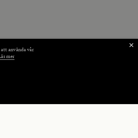
×
 att använda vår
Läs mer
NKTIONER