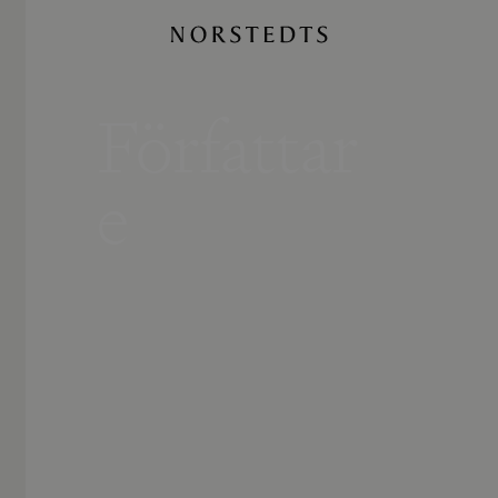
Författar
e