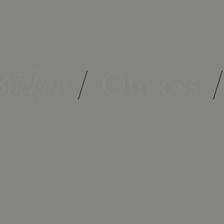
öcker
/
Om oss
/