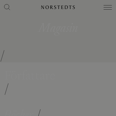
Magasin
/
Författare
/
Böcker
/