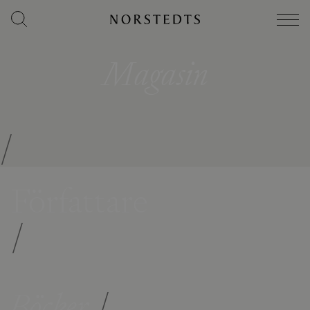
Magasin
/
Författare
/
Böcker
/