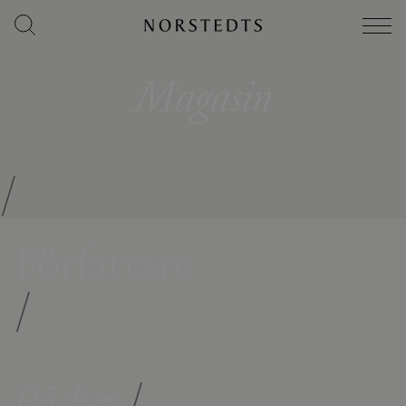
Magasin
/
Författare
/
Böcker
/