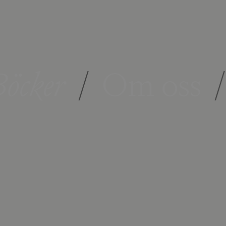
öcker
/
Om oss
/