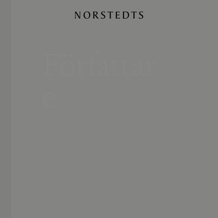
Författar
e