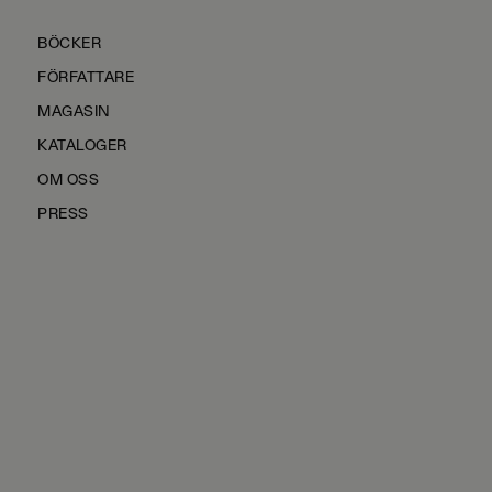
BÖCKER
FÖRFATTARE
MAGASIN
KATALOGER
OM OSS
PRESS
KONTAKTA OSS
HÅLLBARHET
MANUS