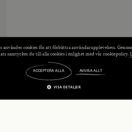
s använder
cookies
för att förbättra användarupplevelsen. Genom
ts samtycker du till alla cookies i enlighet med vår cookiepolicy.
ACCEPTERA ALLA
AVVISA ALLT
/
VISA DETALJER
IKT NÖDVÄNDIGT
PRESTANDA
INRIKTNING
FU
numerera på våra nyhetsbrev!
Strikt nödvändigt
Prestanda
Inriktning
Funktioner