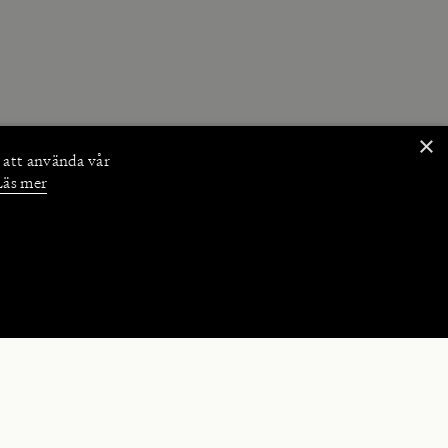
×
 att använda vår
Läs mer
NKTIONER