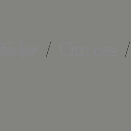
öcker
/
Om oss
/