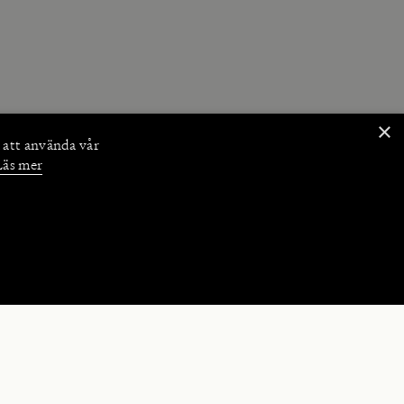
×
 att använda vår
Läs mer
NKTIONER