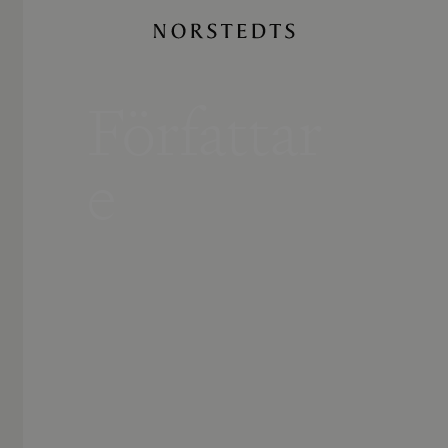
Författar
e