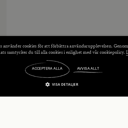
s använder
cookies
för att förbättra användarupplevelsen. Genom
ts samtycker du till alla cookies i enlighet med vår cookiepolicy.
ACCEPTERA ALLA
AVVISA ALLT
/
VISA DETALJER
IKT NÖDVÄNDIGT
PRESTANDA
INRIKTNING
FU
numerera på våra nyhetsbrev!
Strikt nödvändigt
Prestanda
Inriktning
Funktioner