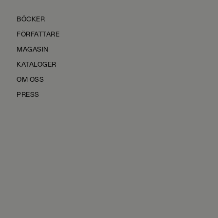
BÖCKER
FÖRFATTARE
MAGASIN
KATALOGER
OM OSS
PRESS
KONTAKTA OSS
HÅLLBARHET
MANUS