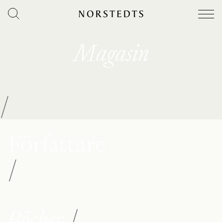
Magasin
/
Författare
/
Böcker
/