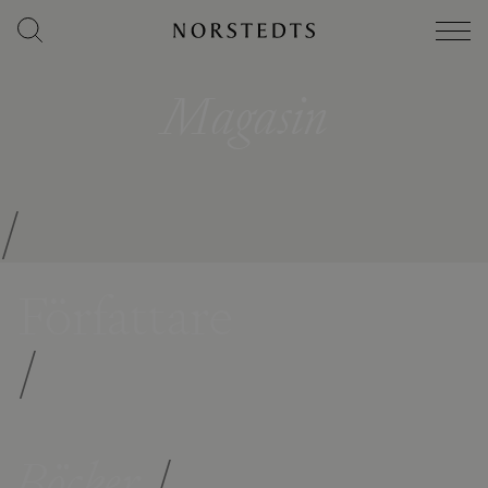
Magasin
/
Författare
/
Böcker
/