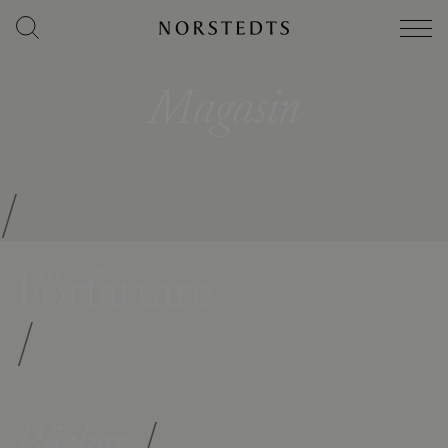
Magasin
/
Författare
/
Böcker
/