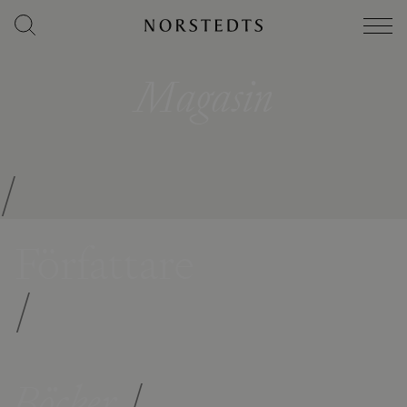
Magasin
/
Författare
/
Böcker
/