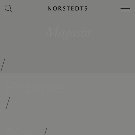
Magasin
/
Författare
/
Böcker
/