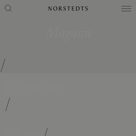
Magasin
/
Författare
/
Böcker
/