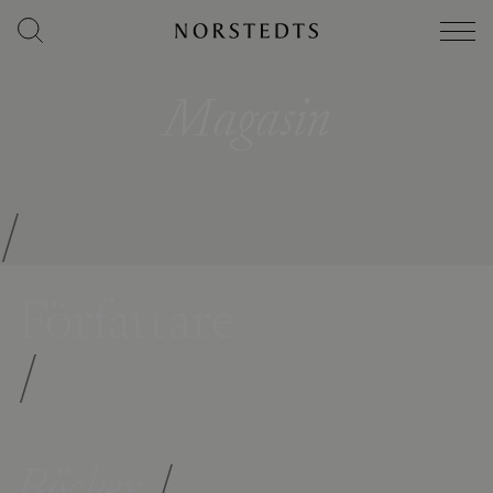
Magasin
/
Författare
/
Böcker
/