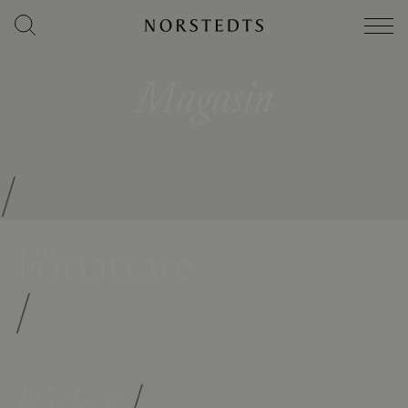
Magasin
/
Författare
/
Böcker
/