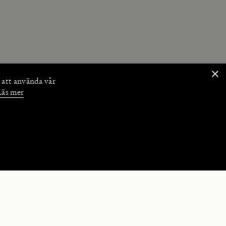
×
 att använda vår
Läs mer
NKTIONER