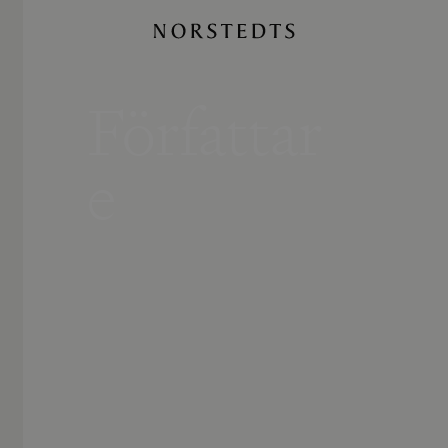
Författar
e