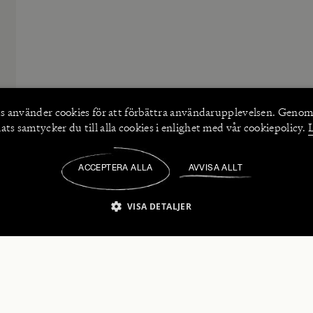
s använder
cookies
för att förbättra användarupplevelsen. Genom
ts samtycker du till alla cookies i enlighet med vår cookiepolicy.
ACCEPTERA ALLA
AVVISA ALLT
/
VISA DETALJER
IKT NÖDVÄNDIGT
PRESTANDA
INRIKTNING
FU
numerera på våra nyhetsbrev!
Strikt nödvändigt
Prestanda
Inriktning
Funktioner