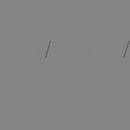
öcker
/
Om oss
/