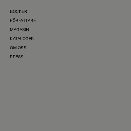
BÖCKER
FÖRFATTARE
MAGASIN
KATALOGER
OM OSS
PRESS
KONTAKTA OSS
HÅLLBARHET
MANUS