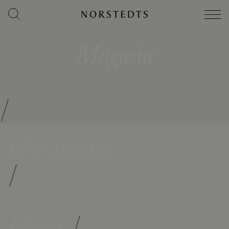
Magasin
/
Författare
/
Böcker
/