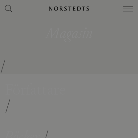
Magasin
/
Författare
/
Böcker
/