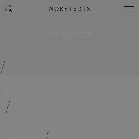
Magasin
/
Författare
/
Böcker
/