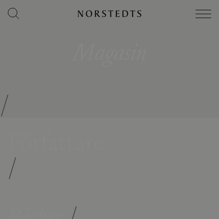
Magasin
/
Författare
/
Böcker
/