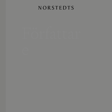
Författar
e