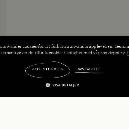
s använder
cookies
för att förbättra användarupplevelsen. Genom
ts samtycker du till alla cookies i enlighet med vår cookiepolicy.
ACCEPTERA ALLA
AVVISA ALLT
/
VISA DETALJER
IKT NÖDVÄNDIGT
PRESTANDA
INRIKTNING
FU
numerera på våra nyhetsbrev!
Strikt nödvändigt
Prestanda
Inriktning
Funktioner