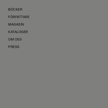
BÖCKER
FÖRFATTARE
MAGASIN
KATALOGER
OM OSS
PRESS
KONTAKTA OSS
HÅLLBARHET
MANUS