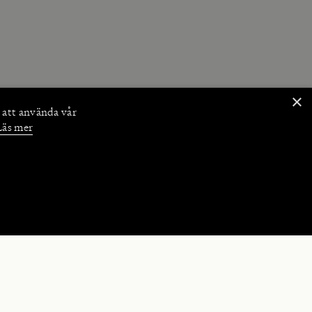
×
 att använda vår
Läs mer
NKTIONER