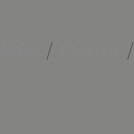
öcker
/
Om oss
/